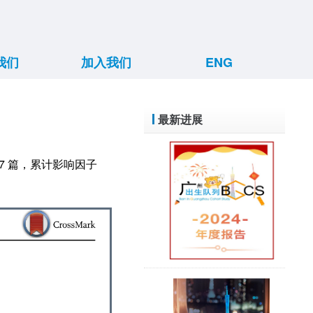
我们
加入我们
ENG
构架
方向
支持
方案
景
博后招聘
如何入组
最新进展
7 篇，累计影响因子