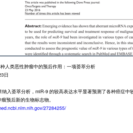
在各种人类恶性肿瘤中的预后作用：一项荟萃分析
23日
文章纳入荟萃分析，miR-9 的较高表达水平显著预测了各种癌症
性肿瘤预后新的生物标志物。
med.ncbi.nlm.nih.gov/27284255/