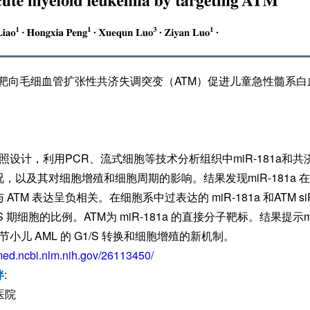
a通过靶向毛细血管扩张性共济失调突变（ATM）促进儿童急性髓系白
对照设计，利用PCR、流式细胞等技术分析组织中miR-181a和
况，以及其对细胞增殖和细胞周期的影响。结果发现miR-181a
TM 表达呈负相关。在细胞系中过表达的 miR-181a 和ATM s
期细胞的比例。ATM为 miR-181a 的直接分子靶标。结果提示mi
节小儿 AML 的 G1/S 转换和细胞增殖的新机制。
med.ncbi.nlm.nih.gov/26113450/
伴
:
医院