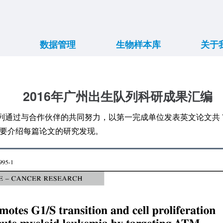
数据管理
生物样本库
关于
数据共享
数据展示
在库样本
简介
团队
目标
项目
项目
背
2016年广州出生队列科研成果汇编
队列通过与合作伙伴的共同努力，以第一完成单位发表英文论文共 
以下简要介绍每篇论文的研究发现。