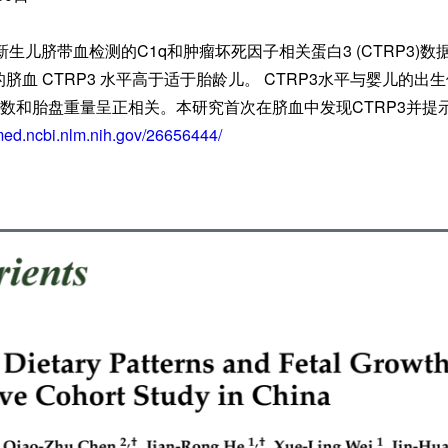
6名新生儿脐带血检测的C1q和肿瘤坏死因子相关蛋白3 (CTRP3)
脐血 CTRP3 水平高于适于胎龄儿。 CTRP3水平与婴儿的出
ndex）指数和胎盘重量呈正相关。本研究首次在脐血中发现CTRP3
med.ncbi.nlm.nih.gov/26656444/