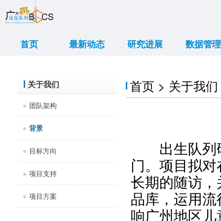
首页
最新动态
研究进展
数据管理
重大新闻
学术交流
传媒报道
亲子活动
出诊信息
大事记
项目进展
研究结果
数据共享
数据展示
首页 > 关于我们 
关于我们
团队架构
背景
出生队列研
目标方向
门。项目拟对
项目支持
长期的随访，
品库，运用流
项目方案
响广州地区儿